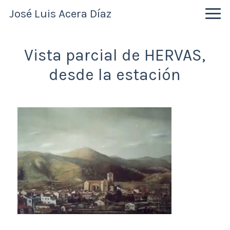
Skip
Skip
Skip
José Luis Acera Díaz
to
to
to
primary
main
primary
navigation
content
sidebar
Vista parcial de HERVAS,
desde la estación